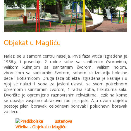
Objekat u Magliću
Nalazi se u samom centru naselja. Prva faza vrtića izgrađena je
1986.g. i poseduje 2 radne sobe sa sanitarnim čvorovima,
velikom kuhinjom sa sanitarnim čvorom, velikim holom,
zbornicom sa sanitarnim čvorom, sobom za izolaciju bolesne
dece i kotlarnicom. Druga faza objekta izgrađena je kasnije i u
njoj se nalazi 1 soba za jasleni uzrast, sa svom potrebnom
opremom i sanitarnim čvorom, 1 radna soba, fiskulturna sala.
Dvorište je opremljeno raznovrsnim rekvizitima. Jezik na kome
se obavlja vaspitno obrazovni rad je srpski. A u ovom objektu
postoje jsleni boravak, celodnevni boravak i poludnevni boravak
za decu.