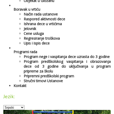
Objekat u Gložanu
Boravak u vrtiću
Način rada ustanove
Raspored aktivnosti dece
Ishrana dece u vrtićima
Jelovnik
Cene usluga
Regresiranje troškova
Upis i ispis dece
Programi rada
Program nege i vaspitanja dece uzrasta do 3 godine
Program predškolskog vaspitanja i obrazovanja
dece od 3 godine do uključivanja u program
pripreme za školu
Pripremni predškolski program
Stručni timovi Ustanove
Kontakt
Jezik: