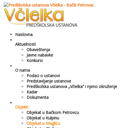
Naslovna
Aktuelnosti
Obaveštenja
Javne nabavke
Konkursi
O nama
Podaci o ustanovi
Predstavljanje ustanove
Predškolska ustanova „Včielka“ i njeno okruženje
Kadar
Dokumenta
Objekti
Objekat u Bačkom Petrovcu
Objekat u Kulpinu
Objekat u Magliću