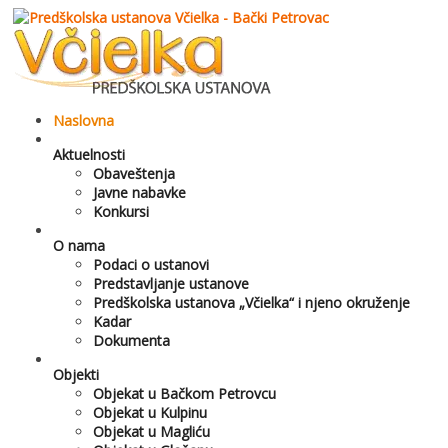
Naslovna
Aktuelnosti
Obaveštenja
Javne nabavke
Konkursi
O nama
Podaci o ustanovi
Predstavljanje ustanove
Predškolska ustanova „Včielka“ i njeno okruženje
Kadar
Dokumenta
Objekti
Objekat u Bačkom Petrovcu
Objekat u Kulpinu
Objekat u Magliću