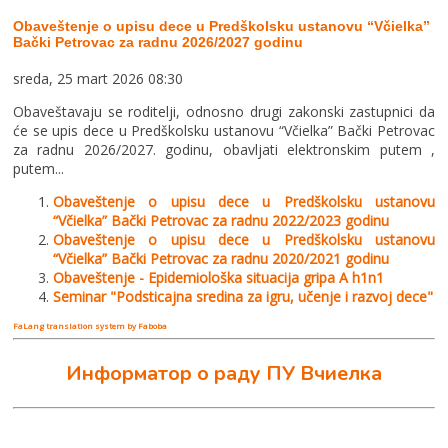
Obaveštenje o upisu dece u Predškolsku ustanovu “Včielka”
Bački Petrovac za radnu 2026/2027 godinu
sreda, 25 mart 2026 08:30
Obaveštavaju se roditelji, odnosno drugi zakonski zastupnici da
će se upis dece u Predškolsku ustanovu “Včielka” Bački Petrovac
za radnu 2026/2027. godinu, obavljati elektronskim putem ,
putem...
Obaveštenje o upisu dece u Predškolsku ustanovu
“Včielka” Bački Petrovac za radnu 2022/2023 godinu
Obaveštenje o upisu dece u Predškolsku ustanovu
“Včielka” Bački Petrovac za radnu 2020/2021 godinu
Obaveštenje - Epidemiološka situacija gripa A h1n1
Seminar "Podsticajna sredina za igru, učenje i razvoj dece"
FaLang translation system by Faboba
Информатор о раду ПУ Вчиелка