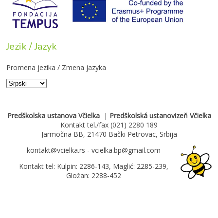
Jezik / Jazyk
Promena jezika / Zmena jazyka
Predškolska ustanova Včielka
|
Predškolská ustanovizeň Včielka
Kontakt tel./fax (021) 2280 189
Jarmočna BB, 21470 Bački Petrovac, Srbija
kontakt@vcielka.rs - vcielka.bp@gmail.com
Kontakt tel: Kulpin: 2286-143, Maglić: 2285-239,
Gložan: 2288-452