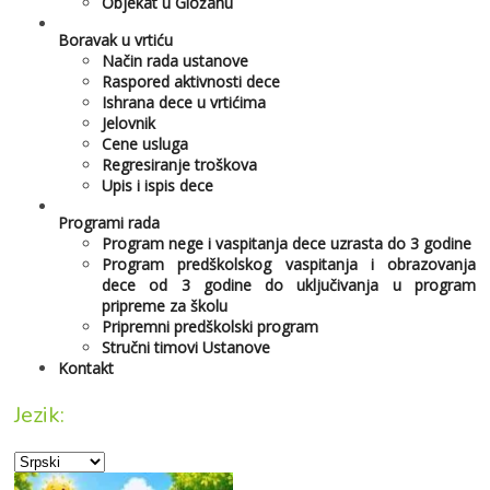
Objekat u Gložanu
Boravak u vrtiću
Način rada ustanove
Raspored aktivnosti dece
Ishrana dece u vrtićima
Jelovnik
Cene usluga
Regresiranje troškova
Upis i ispis dece
Programi rada
Program nege i vaspitanja dece uzrasta do 3 godine
Program predškolskog vaspitanja i obrazovanja
dece od 3 godine do uključivanja u program
pripreme za školu
Pripremni predškolski program
Stručni timovi Ustanove
Kontakt
Jezik: