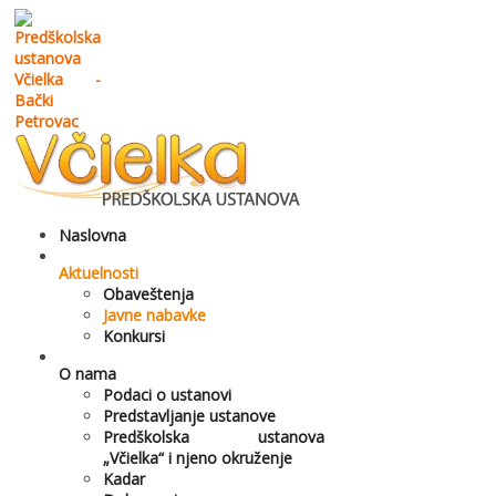
Naslovna
Aktuelnosti
Obaveštenja
Javne nabavke
Konkursi
O nama
Podaci o ustanovi
Predstavljanje ustanove
Predškolska ustanova
„Včielka“ i njeno okruženje
Kadar