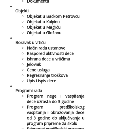
Dokumenta
Objekti
Objekat u Bačkom Petrovcu
Objekat u Kulpinu
Objekat u Magliću
Objekat u Gložanu
Boravak u vrtiću
Način rada ustanove
Raspored aktivnosti dece
Ishrana dece u vrtićima
Jelovnik
Cene usluga
Regresiranje troškova
Upis i ispis dece
Programi rada
Program nege i vaspitanja
dece uzrasta do 3 godine
Program predškolskog
vaspitanja i obrazovanja dece
od 3 godine do uključivanja u
program pripreme za školu
Pripremni predškolski program